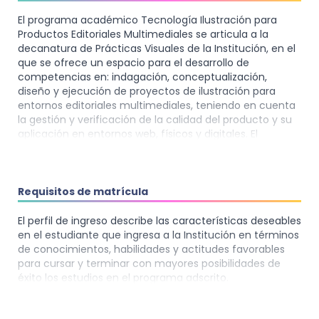
El programa académico Tecnología Ilustración para
Productos Editoriales Multimediales se articula a la
decanatura de Prácticas Visuales de la Institución, en el
que se ofrece un espacio para el desarrollo de
competencias en: indagación, conceptualización,
diseño y ejecución de proyectos de ilustración para
entornos editoriales multimediales, teniendo en cuenta
la gestión y verificación de la calidad del producto y su
aplicación en entornos web, físicos y digitales. El
programa, tiene como principal fin ofrecer una
formación integral al sector de la industria de la
comunicación gráfica, de ilustradores que desarrollan
competencias comunicativas para el mundo editorial y
Requisitos de matrícula
multimedial, a partir de la realización de proyectos que
utilizan técnicas análogas y digitales para llevar el
El perfil de ingreso describe las características deseables
mensaje de comunicación a un público específico, para
en el estudiante que ingresa a la Institución en términos
el desempeño profesional en el sector de la ilustración
de conocimientos, habilidades y actitudes favorables
con aplicación en el entorno editorial y multimedial.
para cursar y terminar con mayores posibilidades de
Busca aportar potencial creativo a partir del uso de
éxito los estudios en el programa adscrito.
medios actuales y tradicionales de producción,
integrando equipos interdisciplinarios, aplicando