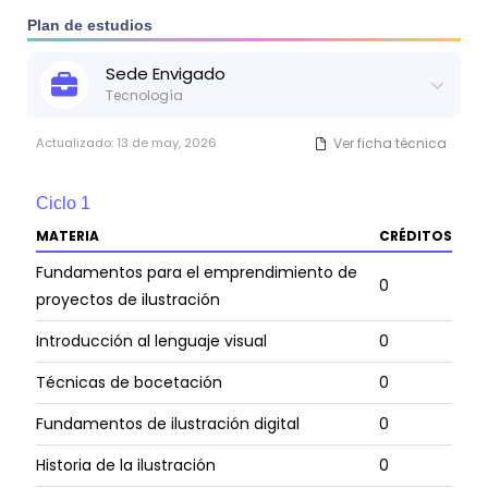
técnicas y tecnologías en proyectos multimediales para
la gestión del discurso y la experiencia del usuario, y
Plan de estudios
desarrollar pensamiento crítico y conocimiento
tecnológico para la generación de alternativas a los
Sede
Envigado
problemas e inquietudes de las necesidades de la
Tecnología
ilustración en los diferentes medios.
Actualizado:
13 de may, 2026
Ver ficha técnica
Ciclo
1
MATERIA
CRÉDITOS
Fundamentos para el emprendimiento de
0
proyectos de ilustración
Introducción al lenguaje visual
0
Técnicas de bocetación
0
Fundamentos de ilustración digital
0
Historia de la ilustración
0