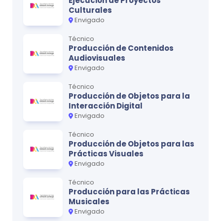
Ejecución de Proyectos
Diseño multimedial
0
Culturales
Envigado
Anatomía
0
Técnico
Planificación, requisitos y logística de una
Producción de Contenidos
0
Audiovisuales
producción artística
Envigado
Técnico
Producción de Objetos para la
Ciclo
3
Interacción Digital
MATERIA
CRÉDITOS
Envigado
Narrativa visual
0
Técnico
Producción de Objetos para las
Técnicas de Ilustración
0
Prácticas Visuales
Envigado
Técnicas pictóricas
0
Técnico
Arte Vectorial
0
Producción para las Prácticas
Musicales
Ilustración documental
0
Envigado