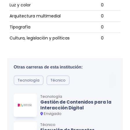
Luz y color
0
Arquitectura multimedial
0
Tipografía
0
Cultura, legislación y políticas
0
Ciclo
2
Otras carreras de esta institución:
MATERIA
CRÉDITOS
Principios del diseño
0
Tecnología
Técnico
Dibujo aplicado
0
Tecnología
Gestión de Contenidos para la
Ilustración digital
0
Interacción Digital
Ilustración científica
0
Envigado
Contexto y teoría
0
Técnico