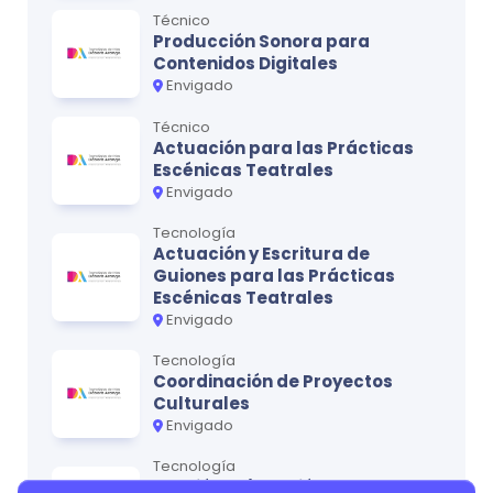
Estrategias creativas
0
Técnico
Producción Sonora para
Prototipado de productos editoriales
0
Contenidos Digitales
multimediales
Envigado
Gestión del patrimonio artístico material e
Técnico
0
inmaterial
Actuación para las Prácticas
Escénicas Teatrales
Envigado
Tecnología
Ciclo
4
Actuación y Escritura de
MATERIA
CRÉDITOS
Guiones para las Prácticas
Escénicas Teatrales
Economía de las artes: Herramientas para la
0
Envigado
gestión de proyectos de ilustración
Tecnología
Comunicación Visual
0
Coordinación de Proyectos
Culturales
llustración editorial e infografía
0
Envigado
Escritura creativa
0
Tecnología
Gestión y Ejecución